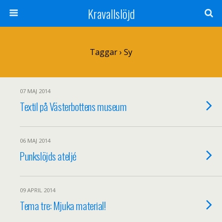
Kravallslöjd
Taggar › Sy
07 MAJ 2014
Textil på Västerbottens museum
06 MAJ 2014
Punkslöjds ateljé
09 APRIL 2014
Tema tre: Mjuka material!