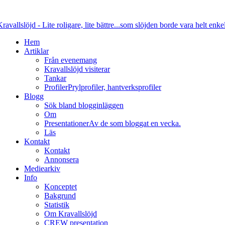
Hem
Artiklar
Från evenemang
Kravallslöjd visiterar
Tankar
Profiler
Prylprofiler, hantverksprofiler
Blogg
Sök bland blogginläggen
Om
Presentationer
Av de som bloggat en vecka.
Läs
Kontakt
Kontakt
Annonsera
Mediearkiv
Info
Konceptet
Bakgrund
Statistik
Om Kravallslöjd
CREW presentation