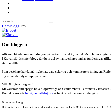
Hem
Blogg
Om
Om bloggen
Allt som händer runt omkring oss påverkar vilka vi är, vad vi gör och hur vi gör de
I Kravallslöjds stafettblogg får du ta del av hantverkares tankar, funderingar, t
starten 2007.
Som besökare har du möjlighet att vara delaktig och kommentera inläggen. Reflekte
tag innan den dyker upp på sidan.
Vill DU gästa bloggen?
Kravallslöjd vill spegla hela Slöjdsverige och välkomnar alla former av kreati
Kontakta oss via
info@kravallslojd.se
så berättar vi mer om hur det går till.
Du som ska blogga:
Ditt konto finns tillgängligt under den aktuella veckan mellan kl 08,00 på måndag och kl 18,0