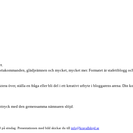
t.
illkortakommanden, glädjeämnen och mycket, mycket mer. Formatet är stafettblogg och
ra över, ställa en fråga eller bli del i ett kreativt utbyte i bloggarens arena. D
va uttryck med den gemensamma nämnaren slöjd.
0 på söndag. Presentationen med bild skickar du till
info@kravallslojd.se