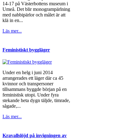
14-17 på Västerbottens museum i
Umeå. Det blir monogrampärlning
med nabbipärlor och målet är att
klä in en...
Läs mer...
Feministiskt byggläger
Under en helg i juni 2014
arrangerades ett läger där ca 45
kvinnor och transpersoner
tillsammans byggde början på en
feministisk utopi. Under fyra
stekande heta dygn täljde, timrade,
sågade,...
Läs mer...
Kravallslöjd på invigningen av