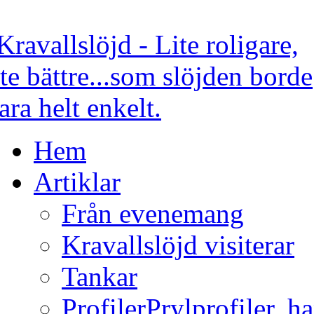
Hem
Artiklar
Från evenemang
Kravallslöjd visiterar
Tankar
Profiler
Prylprofiler, h