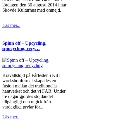
lördagen den 30 augusti 2014 intar
Skövde Kulturhus med omnejd.
Läs mer...
Spinn off – Upcycling,
spincycling, recy…
Kravallslöjd på Fårfesten i Kil I
workshopformat skapades en
fusion mellan det traditionella
hantverket och det vi FÅR. Under
tre dagar gjordes slöjdandet
tillgängligt och utgick från
vardagliga prylar för...
Läs mer...