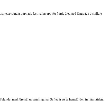
tivitetsprogram öppnade festivalen upp för fjärde året med långväga utställare
landat med föremål ur samlingarna. Syftet är att ta hemslöjden in i framtiden.