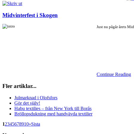
Midvinterfest i Skogen
Just nu pågår årets Mid
Continue Reading
Fler artiklar...
Julmarknad i Olofsfors
Gör det själv!
Habu textilies – från New York till Borås
Bröllopsdukning med handvävda textilier
1
2
3
4
5
6
7
8
9
10
»
Sista