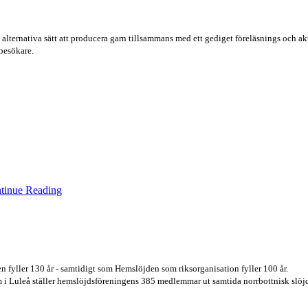
alternativa sätt att producera garn tillsammans med ett gediget föreläsnings och ak
besökare.
tinue Reading
n fyller 130 år - samtidigt som Hemslöjden som riksorganisation fyller 100 år.
i Luleå ställer hemslöjdsföreningens 385 medlemmar ut samtida norrbottnisk slöjd b