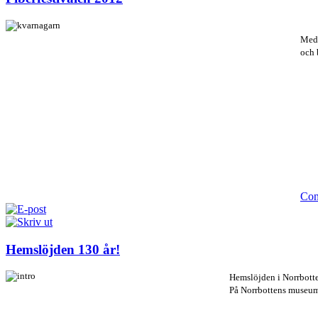
Med 
och 
Con
Hemslöjden 130 år!
Hemslöjden i Norrbotte
På Norrbottens museum 