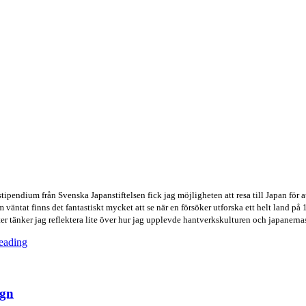
stipendium från Svenska Japanstiftelsen fick jag möjligheten att resa till Japan för 
 väntat finns det fantastiskt mycket att se när en försöker utforska ett helt land på 1
er tänker jag reflektera lite över hur jag upplevde hantverkskulturen och japanerna
eading
ign