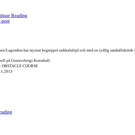
tinue Reading
sen/Lagombra har myntat begreppet radikalslöjd och med
en tydlig samhällskritik
v
uell på
Gustavsbergs Konsthall.
 OBSTACLE COURSE
6.1.2013
eading