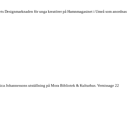
id årets Designmarknaden för unga kreatörer på Hamnmagasinet i Umeå som anordnas
essica Johannessons utställning på Mora Bibliotek & Kulturhus. Vernissage 22