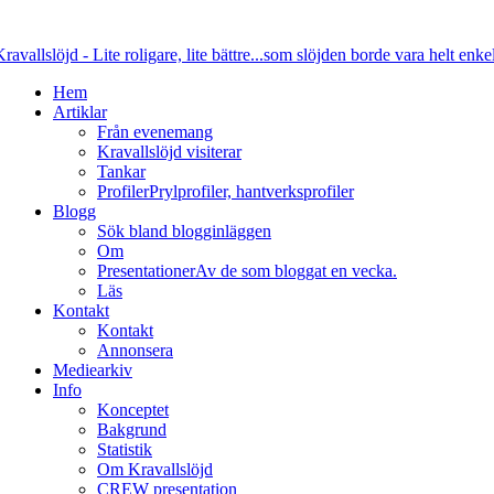
Hem
Artiklar
Från evenemang
Kravallslöjd visiterar
Tankar
Profiler
Prylprofiler, hantverksprofiler
Blogg
Sök bland blogginläggen
Om
Presentationer
Av de som bloggat en vecka.
Läs
Kontakt
Kontakt
Annonsera
Mediearkiv
Info
Konceptet
Bakgrund
Statistik
Om Kravallslöjd
CREW presentation