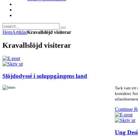
Hem
Artiklar
Kravallslöjd visiterar
Kravallslöjd visiterar
Slöjdodyssé i soluppgångens land
Tack vare ett 
kontakter.
Som
utlandssemest
Continue R
Ung Des