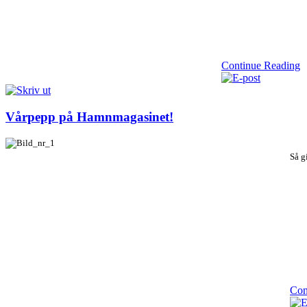
Continue Reading
Vårpepp på Hamnmagasinet!
Så g
Con