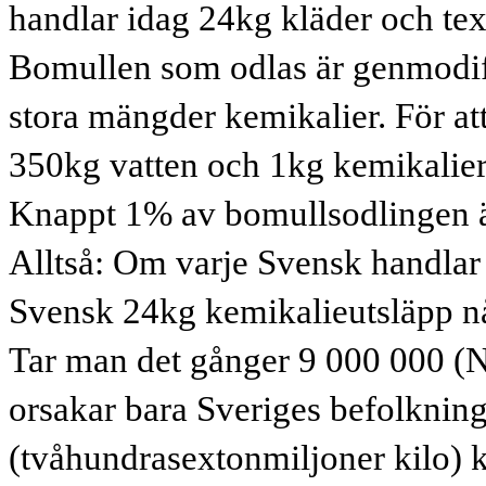
handlar idag 24kg kläder och text
Bomullen som odlas är genmodifi
stora mängder kemikalier. För at
350kg vatten och 1kg kemikalier
Knappt 1% av bomullsodlingen ä
Alltså: Om varje Svensk handlar
Svensk 24kg kemikalieutsläpp nå
Tar man det gånger 9 000 000 (N
orsakar bara Sveriges befolkni
(tvåhundrasextonmiljoner kilo) ke