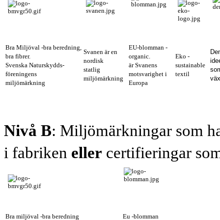
Bra Miljöval -bra beredning,
EU-blomman -
Svanen är en
De
bra fibrer.
organic.
Eko -
nordisk
i
de
Svenska Naturskydds-
är Svanens
sustainable
statlig
som
föreningens
motsvarighet i
textil
miljömärkning
väx
miljömärkning
Europa
Nivå B
: Miljömärkningar som ha
i fabriken
eller
certifieringar som
Bra miljöval -bra beredning
Eu -blomman