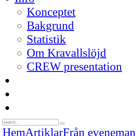
Konceptet
Bakgrund
Statistik
Om Kravallslöjd
CREW presentation
Hem
Artiklar
Från evenema