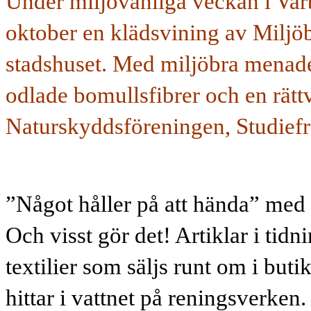
Under miljövänliga veckan i Var
oktober en klädsvining av Miljöb
stadshuset. Med miljöbra menade
odlade bomullsfibrer och en rätt
Naturskyddsföreningen, Studief
”
Något håller på att hända” med 
Och visst gör det! Artiklar i tid
textilier som säljs runt om i but
hittar i vattnet på reningsverken.