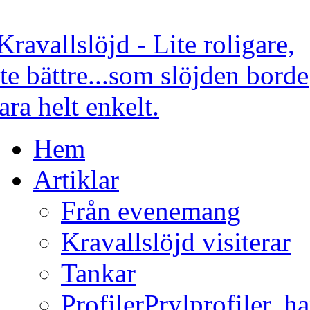
Hem
Artiklar
Från evenemang
Kravallslöjd visiterar
Tankar
Profiler
Prylprofiler, h