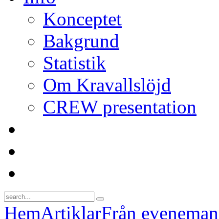
Konceptet
Bakgrund
Statistik
Om Kravallslöjd
CREW presentation
Hem
Artiklar
Från evenema