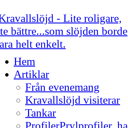
Hem
Artiklar
Från evenemang
Kravallslöjd visiterar
Tankar
Profiler
Prylprofiler, h