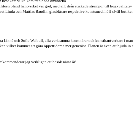
m besökare vilka kom från båda områdena.
Kvalitéen bland hantverket var god, med allt ifrån stickade strumpor till högkvalitativ
 Paret Linda och Mattias Baudin, glasblåsare respektive konstsmed, höll såväl buti
lina Linné och Sofie Weibull, alla verksamma konstnärer och konsthantverkare i man
iken vilket kommer att göra öppettiderna mer generösa. Planen är även att bjuda in 
 rekommenderar jag verkligen ett besök nästa år!