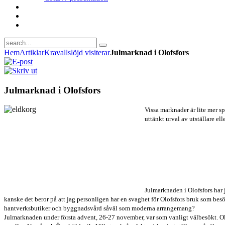
Hem
Artiklar
Kravallslöjd visiterar
Julmarknad i Olofsfors
Julmarknad i Olofsfors
Vissa marknader är lite mer sp
uttänkt urval av utställare ell
Julmarknaden i Olofsfors har j
kanske det beror på att jag personligen har en svaghet för Olofsfors bruk som bes
hantverksbutiker och byggnadsvård såväl som moderna arrangemang?
Julmarknaden under första advent, 26-27 november, var som vanligt välbesökt. Olof