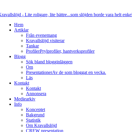
Hem
Artiklar
Från evenemang
Kravallslöjd visiterar
Tankar
Profiler
Prylprofiler, hantverksprofiler
Blogg
Sök bland blogginläggen
Om
Presentationer
Av de som bloggat en vecka.
Läs
Kontakt
Kontakt
Annonsera
Mediearkiv
Info
Konceptet
Bakgrund
Statistik
Om Kravallslöjd
CREW presentation