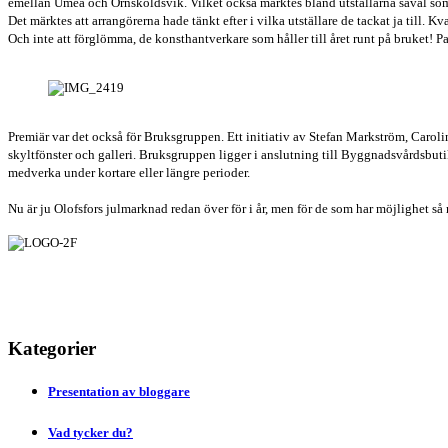
emellan Umeå och Örnsköldsvik. Vilket också märktes bland utställarna såväl so
Det märktes att arrangörerna hade tänkt efter i vilka utställare de tackat ja till. 
Och inte att förglömma, de konsthantverkare som håller till året runt på bruket!
Premiär var det också för Bruksgruppen. Ett initiativ av Stefan Markström, Caro
skyltfönster och galleri. Bruksgruppen ligger i anslutning till Byggnadsvårdsbut
medverka under kortare eller längre perioder.
Nu är ju Olofsfors julmarknad redan över för i år, men för de som har möjlighet så
Kategorier
Presentation av bloggare
Vad tycker du?