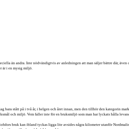
eciella än andra. Inte nödvändigtvis av anledningen att man säljer bättre där, även om
er är i en mysig miljö.
ag bara stått på i två år, i helgen och året innan, men den tillhör den kategorin mar
öksmål och miljö. Vem faller inte för en bruksmiljö som man har lyckats hålla levand
sfors bruk kan ibland tyckas ligga lite avsides några kilometer utanför Nordmaling