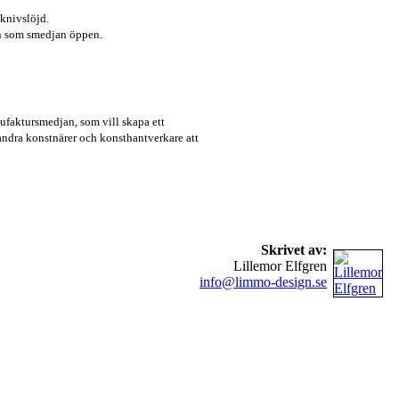
 knivslöjd.
ken som smedjan öppen.
ufaktursmedjan, som vill skapa ett
andra konstnärer och konsthantverkare att
Skrivet av:
Lillemor Elfgren
info@limmo-design.se