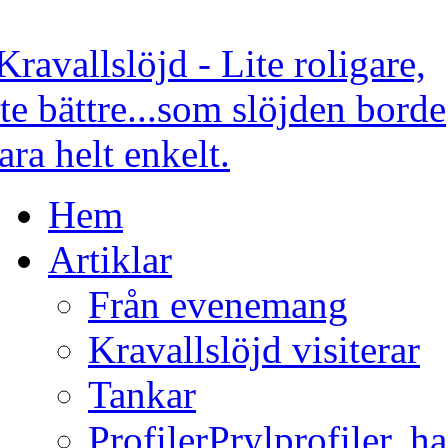
Hem
Artiklar
Från evenemang
Kravallslöjd visiterar
Tankar
Profiler
Prylprofiler, h