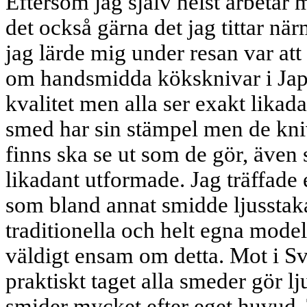
Eftersom jag själv helst arbetar 
det också gärna det jag tittar nä
jag lärde mig under resan var att 
om handsmidda köksknivar i Jap
kvalitet men alla ser exakt likada
smed har sin stämpel men de kn
finns ska se ut som de gör, även 
likadant utformade. Jag träffade
som bland annat smidde ljusstak
traditionella och helt egna mode
väldigt ensam om detta. Mot i Sv
praktiskt taget alla smeder gör l
smider mycket efter eget huvud.