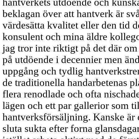
hantverkets utdöende och kunska
beklagan över att hantverk är svårt
värdesätta kvalitet eller den tid d
konsulent och mina äldre kollegor 
jag tror inte riktigt på det där o
på utdöende i decennier men änd
uppgång och tydlig hantverkstre
de traditionella handarbetenas p
flera renodlade och ofta nischade
lägen och ett par gallerior som ti
hantverksförsäljning. Kanske är d
sluta sukta efter forna glansdaga