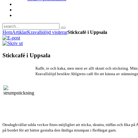
Hem
Artiklar
Kravallslöjd visiterar
Stickcafé i Uppsala
Stickcafé i Uppsala
Kaffe, te och kaka, men mest av allt skratt och stickning. Män
Kravallslöjd besökte Ahlgrens café för att känna av stämningen 
Onsdagkvällar udda veckor finns möjlighet att sticka, skratta, träffas och fika p
på bordet för att bättre gestalta den färdiga strumpan i flerfärgat garn.