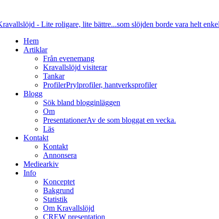
Hem
Artiklar
Från evenemang
Kravallslöjd visiterar
Tankar
Profiler
Prylprofiler, hantverksprofiler
Blogg
Sök bland blogginläggen
Om
Presentationer
Av de som bloggat en vecka.
Läs
Kontakt
Kontakt
Annonsera
Mediearkiv
Info
Konceptet
Bakgrund
Statistik
Om Kravallslöjd
CREW presentation