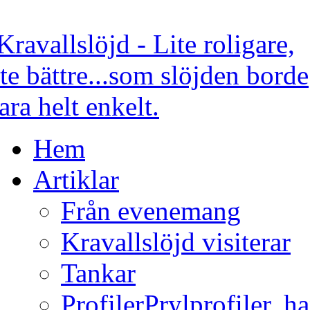
Hem
Artiklar
Från evenemang
Kravallslöjd visiterar
Tankar
Profiler
Prylprofiler, h