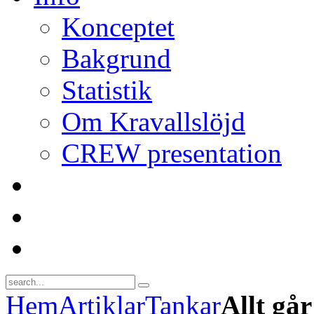
Konceptet
Bakgrund
Statistik
Om Kravallslöjd
CREW presentation
Hem
Artiklar
Tankar
Allt går