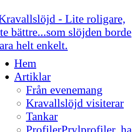
Hem
Artiklar
Från evenemang
Kravallslöjd visiterar
Tankar
Profiler
Prylprofiler, h