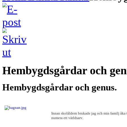
Hembygdsgårdar och gen
Hembygdsgårdar och genus.
Innan skolåldern brukade jag och min familj åka
numera ett världsarv.