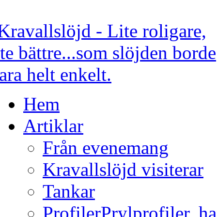
Hem
Artiklar
Från evenemang
Kravallslöjd visiterar
Tankar
Profiler
Prylprofiler, h