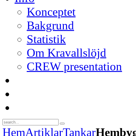
Konceptet
Bakgrund
Statistik
Om Kravallslöjd
CREW presentation
Hem
Artiklar
Tankar
Hembyg