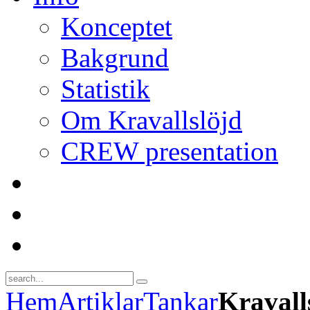
Konceptet
Bakgrund
Statistik
Om Kravallslöjd
CREW presentation
Hem
Artiklar
Tankar
Kravall