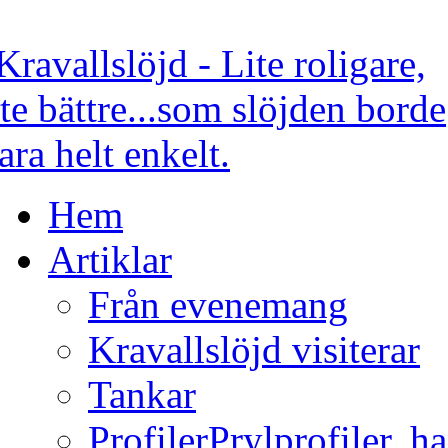
Hem
Artiklar
Från evenemang
Kravallslöjd visiterar
Tankar
Profiler
Prylprofiler, h