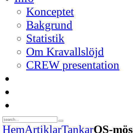
Konceptet
Bakgrund
Statistik
Om Kravallslöjd
CREW presentation
Hem
Artiklar
Tankar
OS-möss