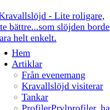
Hem
Artiklar
Från evenemang
Kravallslöjd visiterar
Tankar
Profiler
Prylprofiler, h