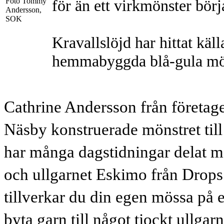
för än ett virkmönster börj
Kravallslöjd har hittat käll
hemmabyggda blå-gula mös
Cathrine Andersson från företage
Näsby konstruerade mönstret till
har många dagstidningar delat m
och ullgarnet Eskimo från Drops d
tillverkar du din egen mössa på en
byta garn till något tjockt ullg