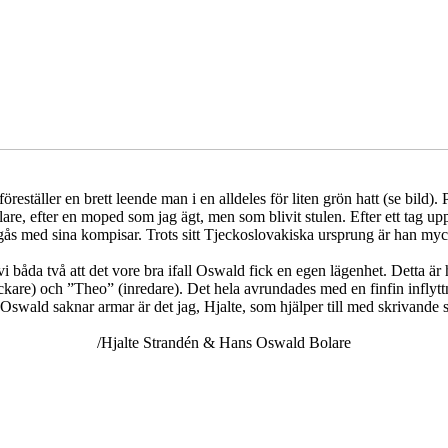
öreställer en brett leende man i en alldeles för liten grön hatt (se bil
, efter en moped som jag ägt, men som blivit stulen. Efter ett tag up
mgås med sina kompisar. Trots sitt Tjeckoslovakiska ursprung är han my
i båda två att det vore bra ifall Oswald fick en egen lägenhet. Detta ä
ckare) och ”Theo” (inredare). Det hela avrundades med en finfin inflyttn
t Oswald saknar armar är det jag, Hjalte, som hjälper till med skrivand
/Hjalte Strandén & Hans Oswald Bolare