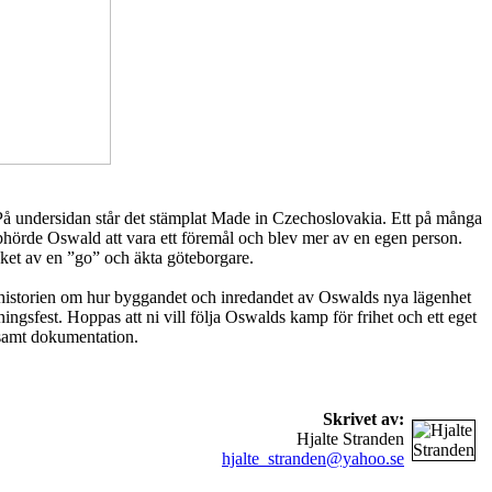
d). På undersidan står det stämplat Made in Czechoslovakia. Ett på många
phörde Oswald att vara ett föremål och blev mer av en egen person.
cket av en ”go” och äkta göteborgare.
r historien om hur byggandet och inredandet av Oswalds nya lägenhet
ingsfest. Hoppas att ni vill följa Oswalds kamp för frihet och ett eget
e samt dokumentation.
Skrivet av:
Hjalte Stranden
hjalte_stranden@yahoo.se