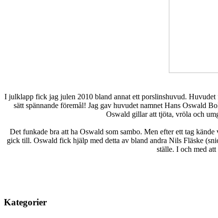
I julklapp fick jag julen 2010 bland annat ett porslinshuvud. Huvudet f
sätt spännande föremål! Jag gav huvudet namnet Hans Oswald Bolare
Oswald gillar att tjöta, vröla och u
Det funkade bra att ha Oswald som sambo. Men efter ett tag kände v
gick till. Oswald fick hjälp med detta av bland andra Nils Fläske (sni
ställe. I och med at
Kategorier