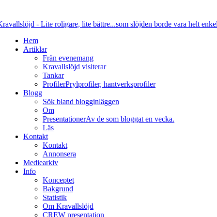
Hem
Artiklar
Från evenemang
Kravallslöjd visiterar
Tankar
Profiler
Prylprofiler, hantverksprofiler
Blogg
Sök bland blogginläggen
Om
Presentationer
Av de som bloggat en vecka.
Läs
Kontakt
Kontakt
Annonsera
Mediearkiv
Info
Konceptet
Bakgrund
Statistik
Om Kravallslöjd
CREW presentation