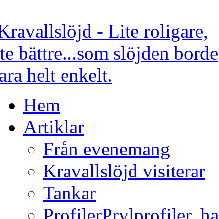
Hem
Artiklar
Från evenemang
Kravallslöjd visiterar
Tankar
Profiler
Prylprofiler, h