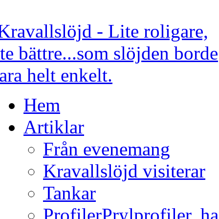
Hem
Artiklar
Från evenemang
Kravallslöjd visiterar
Tankar
Profiler
Prylprofiler, h