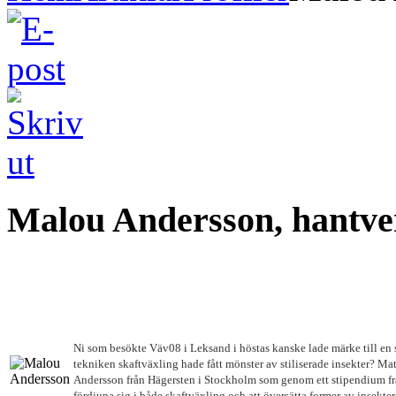
Malou Andersson, hantver
Ni som besökte Väv08 i Leksand i höstas kanske lade märke till en
tekniken skaftväxling hade fått mönster av stiliserade insekter? Ma
Andersson från Hägersten i Stockholm som genom ett stipendium frå
fördjupa sig i både skaftväxling och att översätta former av insekter t