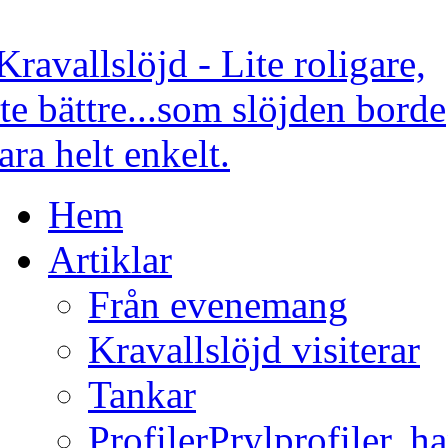
Hem
Artiklar
Från evenemang
Kravallslöjd visiterar
Tankar
Profiler
Prylprofiler, h