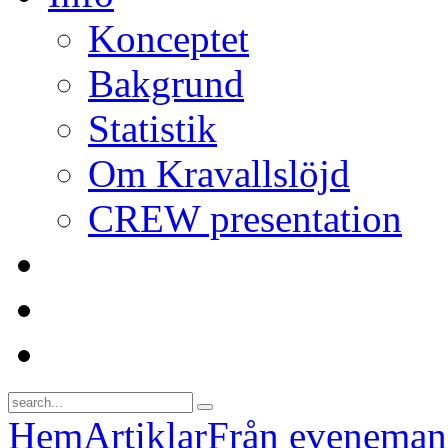
Konceptet
Bakgrund
Statistik
Om Kravallslöjd
CREW presentation
Hem
Artiklar
Från evenema