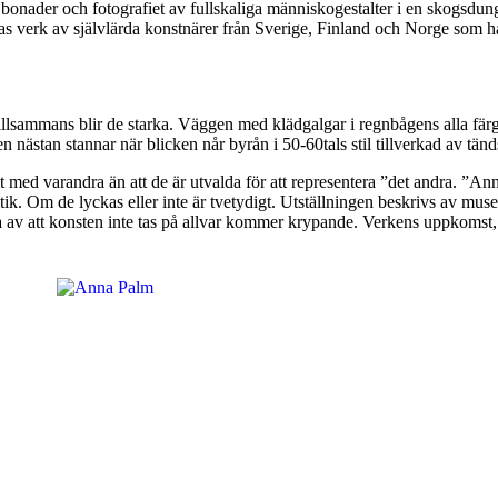
de bonader och fotografiet av fullskaliga människogestalter i en skog
isas verk av självlärda konstnärer från Sverige, Finland och Norge som 
Tillsammans blir de starka. Väggen med klädgalgar i regnbågens alla färge
n nästan stannar när blicken når byrån i 50-60tals stil tillverkad av tän
d varandra än att de är utvalda för att representera ”det andra. ”Annan
itik. Om de lyckas eller inte är tvetydigt. Utställningen beskrivs av mu
 av att konsten inte tas på allvar kommer krypande. Verkens uppkomst,