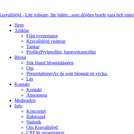
Hem
Artiklar
Från evenemang
Kravallslöjd visiterar
Tankar
Profiler
Prylprofiler, hantverksprofiler
Blogg
Sök bland blogginläggen
Om
Presentationer
Av de som bloggat en vecka.
Läs
Kontakt
Kontakt
Annonsera
Mediearkiv
Info
Konceptet
Bakgrund
Statistik
Om Kravallslöjd
CREW presentation