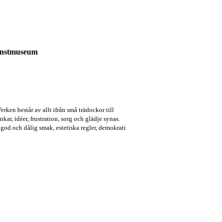
onstmuseum
en består av allt ifrån små trädockor till
kar, idéer, frustration, sorg och glädje synas.
 god och dålig smak, estetiska regler, demokrati