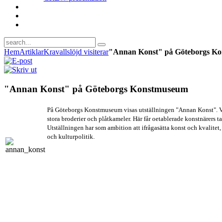
Hem
Artiklar
Kravallslöjd visiterar
"Annan Konst" på Göteborgs K
"Annan Konst" på Göteborgs Konstmuseum
På Göteborgs Konstmuseum visas utställningen "Annan Konst". Verk
stora broderier och plåtkameler. Här får oetablerade konstnärers tan
Utställningen har som ambition att ifrågasätta konst och kvalitet,
och kulturpolitik.