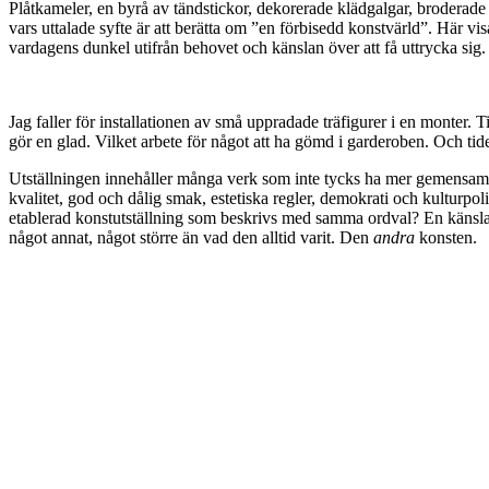
Plåtkameler, en byrå av tändstickor, dekorerade klädgalgar, brodera
vars uttalade syfte är att berätta om ”en förbisedd konstvärld”. Här v
vardagens dunkel utifrån behovet och känslan över att få uttrycka sig.
Jag faller för installationen av små uppradade träfigurer i en monter. 
gör en glad. Vilket arbete för något att ha gömd i garderoben. Och tide
Utställningen innehåller många verk som inte tycks ha mer gemensamt me
kvalitet, god och dålig smak, estetiska regler, demokrati och kulturpol
etablerad konstutställning som beskrivs med samma ordval? En känsla
något annat, något större än vad den alltid varit. Den
andra
konsten.