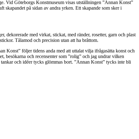
sdunge. Vid Göteborgs Konstmuseum visas utställningen ”Annan Konst”
haft skapandet på sidan av andra yrken. Ett skapande som sker i
r, dekorerade med virkat, stickat, med ränder, rosetter, garn och plast
dstickor. Tålamod och precision utan att ha bråttom.
 Konst” följer tidens anda med att uttalat vilja ifrågasätta konst och
seet, besökarna och recensenter som ”rolig” och jag undrar vilken
 tankar och idéer tycks glömmas bort. ”Annan Konst” tycks inte bli