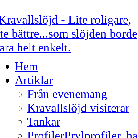
Hem
Artiklar
Från evenemang
Kravallslöjd visiterar
Tankar
Profiler
Prylprofiler, h