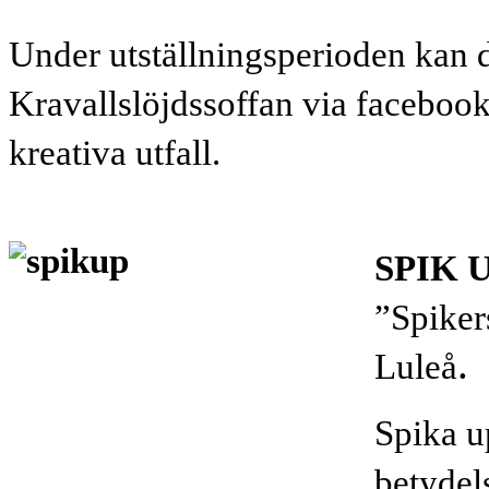
Under utställningsperioden kan 
Kravallslöjdssoffan via faceboo
kreativa utfall.
SPIK U
”Spiker
.
Luleå
Spika u
betydel