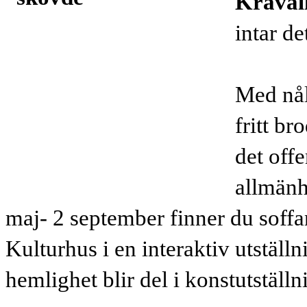
Kravall
intar d
Med nål
fritt br
det off
allmänhe
maj- 2 september finner du soffa
Kulturhus i en interaktiv utställn
hemlighet blir del i konstutställn