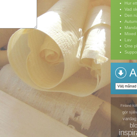
Hur ett 
Vad sk
Den nå
Autum
Manda
Mixed
Lav
One pl
Suppor
A
Arkiv
ka
Finland
gör själ
vardag
bl
inspir