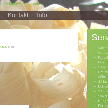
Kontakt
Info
Sen
×2622
pixlar
Välkom
webbpo
Kraval
Offent
Save t
Det bl
#Slöjd
Så ins
Bokmä
”Hur h
Ska du
Hur g
Förber