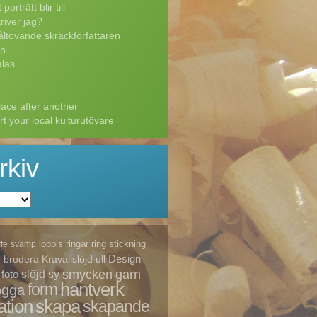
porträtt blir till
river jag?
ltovande skräckförfattaren
n
las
ace after another
t your local kulturutövare
rkiv
loppis
ringar
ring
stickning
ffe
svamp
Design
brodera
Kravallslöjd
ull
v
smycken
garn
foto
slöjd
sy
hantverk
form
ogga
ation
skapa
skapande