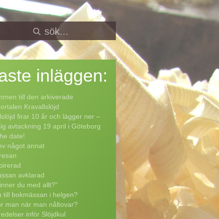
aste
inläggen:
men till den arkiverade
rtalen Kravallslöjd
lslöjd firar 10 år och lägger ner –
lig avtackning 19 april i Göteborg
he date!
ev något annat
resan
pirerad
ssan avklarad
inner du med allt?”
 till bokmässan i helgen?
ör man när man nåltovar?
edelser inför Slöjdkul