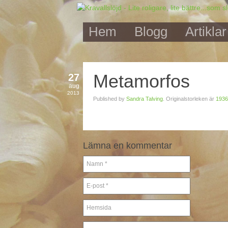
Hem
Blogg
Artiklar
Metamorfos
27
aug
2013
Published by
Sandra Talving
. Originalstorleken är
1936
Lämna en kommentar