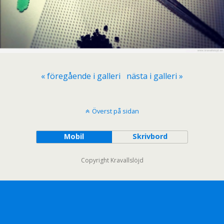
« föregående i galleri
nästa i galleri »
Överst på sidan
Mobil
Skrivbord
Copyright Kravallslöjd