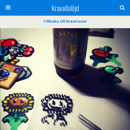
Kravallslöjd
Tillbaka till Kreationer