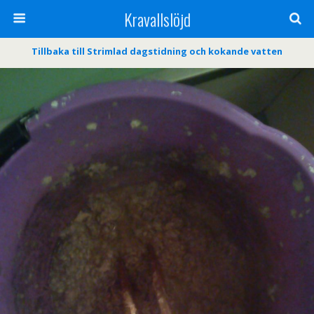
Kravallslöjd
Tillbaka till Strimlad dagstidning och kokande vatten