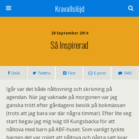
Kravallslöjd
28 September 2014
Så Inspirerad
Dela
Twittra
Fäst
E-post
SMS
Igår var det både nåltovning och skrivning på
agendan. När jag vaknade på morgonen var jag
ganska trött efter gårdagens besök på bokmässan
(trots att jag bara var där några timmar). Efter lite seg
start begav jag mig iväg till Kungsbacka för att
nåltova med barn på ABF-huset. Som vanligt tyckte
barnen det var roligt att nåltova och några satt kvar