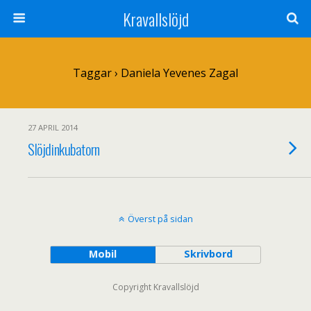
Kravallslöjd
Taggar › Daniela Yevenes Zagal
27 APRIL 2014
Slöjdinkubatorn
Överst på sidan
Mobil
Skrivbord
Copyright Kravallslöjd