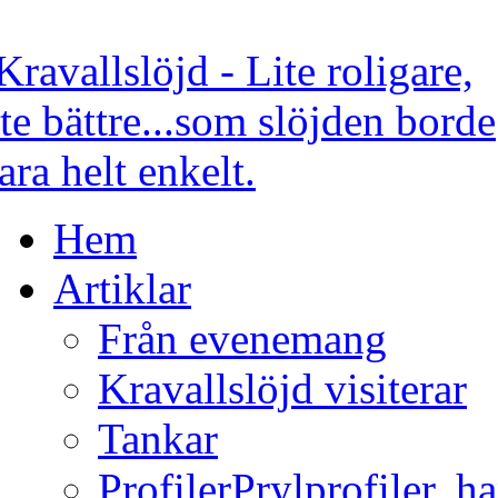
Hem
Artiklar
Från evenemang
Kravallslöjd visiterar
Tankar
Profiler
Prylprofiler, h