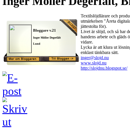
Inger Möller Degerfält, B
Textilslöjdlärare och produ
utmärkelsen "Åreta digitala
jättestolta för).
Bloggare v.21
Livet är slöjd, och så har de
handens arbete och gläds ö
Inger Möller Degerfält
vidare.
Lund
Lycka är att klura ut lösni
enklast tänkbara sätt.
inger@slojd.nu
www.slojd.nu
http://slojdnu.blogspot.se/