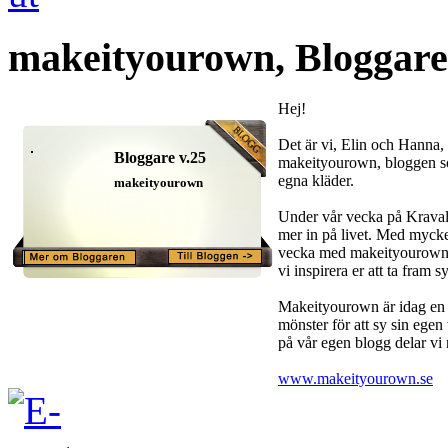
makeityourown, Bloggare
Hej!
Det är vi, Elin och Hann
Bloggare v.25
makeityourown, bloggen som
egna kläder.
makeityourown
Under vår vecka på Kravall
mer in på livet. Med mycket 
vecka med makeityourown s
vi inspirera er att ta fram 
Makeityourown är idag en 
mönster för att sy sin egen
på vår egen blogg delar vi 
www.makeityourown.se