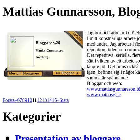
Mattias Gunnarsson, Blog
Jag bor och arbetar i Göte
I mitt konstnärliga arbete 
Bloggare v.20
med andra. Jag arbetar i fl
repetition, tiden och rumm
Mattias Gunnarsson
Det repetitiva, seriella, fl
Göteborg
sätt i vikten av ett arbete 
längre tid. Det finns också
igen, befinna sig i något k
samma är spännande.
Bloggar och web:
www.mattiasgunnarsson.b
www.mattiasg.se
Första
«
6
7
8
9
10
11
12
13
14
15
»
Sista
Kategorier
Presentation av bloggare