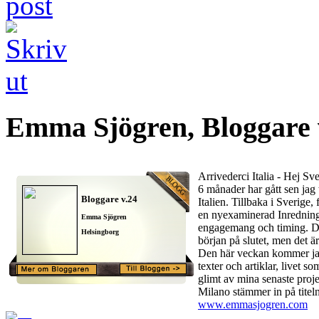
Emma Sjögren, Bloggare 
Arrivederci Italia - Hej Sv
6 månader har gått sen jag 
Bloggare v.24
Italien. Tillbaka i Sverige,
en nyexaminerad Inrednings
Emma Sjögren
engagemang och timing. Det 
Helsingborg
början på slutet, men det är
Den här veckan kommer jag
texter och artiklar, livet s
glimt av mina senaste proj
Milano stämmer in på titeln
www.emmasjogren.com