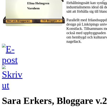
förhållningssätt kan synli
Elina Holmgren
industrialismens ideal då d
Varnhem
sätt att förhålla sig till bl
Parallellt med frilandsuppd
design på Linköpings unive
Konstfack. Tillsammans me
också med uppbyggnaden 
om hembygd och kulturarv 
nagellack.
Sara Erkers, Bloggare v.