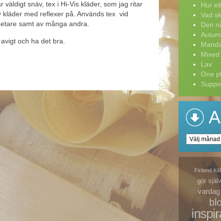
är väldigt snäv, tex i Hi-Vis kläder, som jag ritar
Hur ett 
lity kläder med reflexer på. Används tex vid
Vad sk
betare samt av många andra.
Den nå
Autum
 avigt och ha det bra.
Manda
Mixed
Lav
One pl
Suppor
A
Arkiv
ka
Finland
gör själ
vardag
bl
inspir