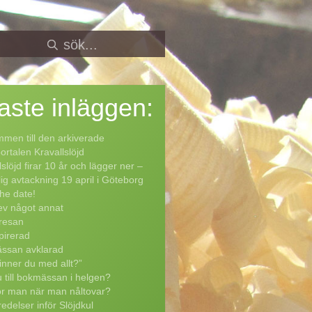
aste
inläggen:
men till den arkiverade
rtalen Kravallslöjd
lslöjd firar 10 år och lägger ner –
lig avtackning 19 april i Göteborg
he date!
ev något annat
resan
pirerad
ssan avklarad
inner du med allt?”
 till bokmässan i helgen?
ör man när man nåltovar?
edelser inför Slöjdkul