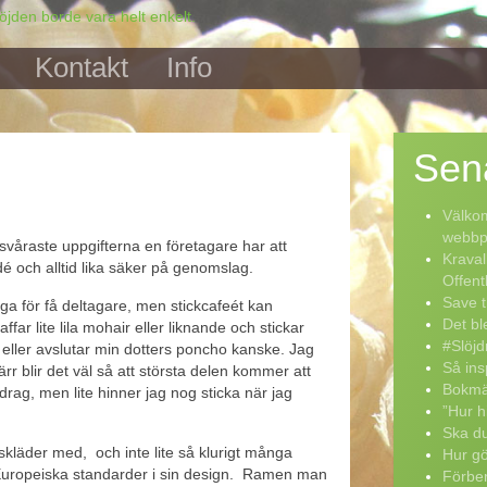
Kontakt
Info
Sen
Välkom
webbpo
våraste uppgifterna en företagare har att
Kraval
é och alltid lika säker på genomslag.
Offent
Save t
pga för få deltagare, men stickcafeét kan
Det bl
far lite lila mohair eller liknande och stickar
#Slöjd
 eller avslutar min dotters poncho kanske. Jag
Så ins
värr blir det väl så att största delen kommer att
Bokmä
drag, men lite hinner jag nog sticka när jag
”Hur h
Ska du
etskläder med, och inte lite så klurigt många
Hur g
 Europeiska standarder i sin design. Ramen man
Förber