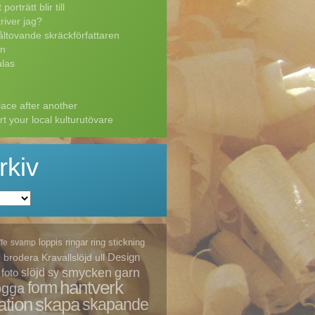
porträtt blir till
river jag?
ltovande skräckförfattaren
n
las
ace after another
t your local kulturutövare
rkiv
loppis
ringar
ring
stickning
ffe
svamp
Design
brodera
Kravallslöjd
ull
v
smycken
garn
foto
slöjd
sy
hantverk
form
ogga
ation
skapa
skapande