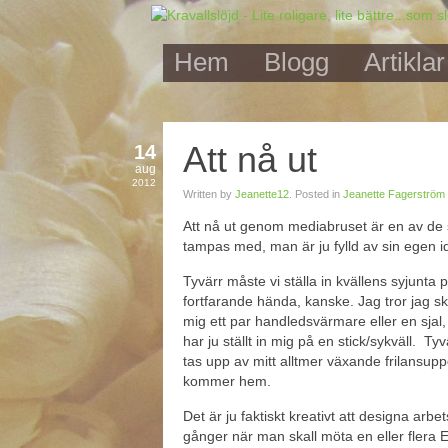
Hem
Blogg
Artiklar
Att nå ut
14
aug
2012
Written by
Jeanette12
. Posted in
Jeanette Fagerström
Att nå ut genom mediabruset är en av de s
tampas med, man är ju fylld av sin egen id
Tyvärr måste vi ställa in kvällens syjunta 
fortfarande hända, kanske. Jag tror jag skaf
mig ett par handledsvärmare eller en sjal,
har ju ställt in mig på en stick/sykväll. Ty
tas upp av mitt alltmer växande frilansupp
kommer hem.
Det är ju faktiskt kreativt att designa arb
gånger när man skall möta en eller flera