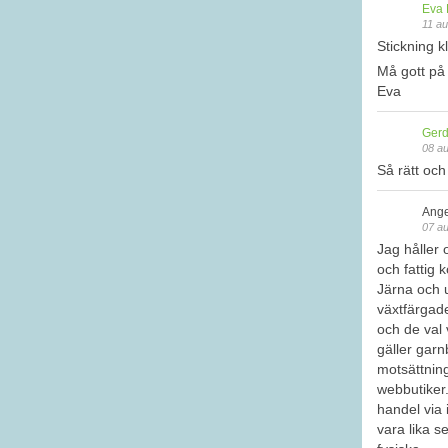
Eva 
11 au
Stickning kl
Må gott på
Eva
Gerd
08 au
Så rätt och
Ange
07 au
Jag håller
och fattig 
Järna och u
växtfärgade
och de val v
gäller garn
motsättning
webbutiker.
handel via 
vara lika s