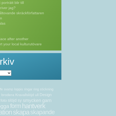
porträtt blir till
river jag?
ltovande skräckförfattaren
n
las
ace after another
t your local kulturutövare
rkiv
loppis
ringar
ring
stickning
ffe
svamp
Design
brodera
Kravallslöjd
ull
v
smycken
garn
foto
slöjd
sy
hantverk
form
ogga
ation
skapa
skapande