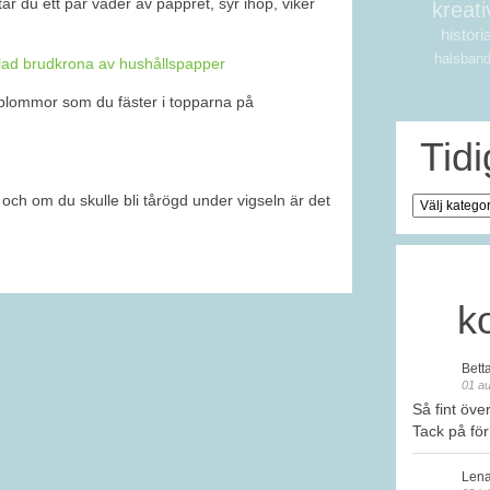
tar du ett par våder av pappret, syr ihop, viker
kreati
histori
halsban
sblommor som du fäster i topparna på
Tid
r och om du skulle bli tårögd under vigseln är det
Tidigare
bloggare
k
Läs
mer
Bett
01 au
Så fint öve
Tack på fö
Len