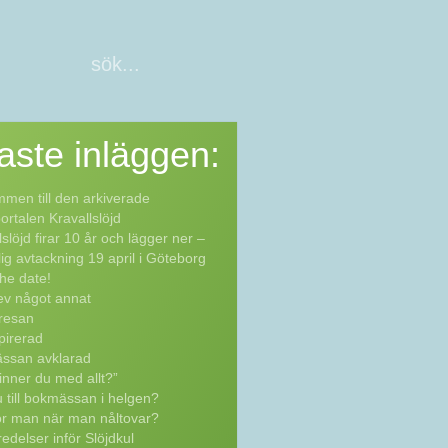
aste
inläggen:
men till den arkiverade
rtalen Kravallslöjd
lslöjd firar 10 år och lägger ner –
lig avtackning 19 april i Göteborg
he date!
ev något annat
resan
pirerad
ssan avklarad
inner du med allt?”
 till bokmässan i helgen?
ör man när man nåltovar?
edelser inför Slöjdkul