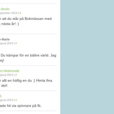
 Brolin
eptember 2014
|
#
m att du står på Bokmässan med
 nästa år! :)
-Marie
gusti 2014
|
#
t Du kämpar för en bättre värld. Jag
ej!
ro Heikinmatti
gusti 2014
|
#
 allt en häftig en du :) Himla fina
 det!
S
gusti 2014
|
#
tade hit via spinnare på fb.