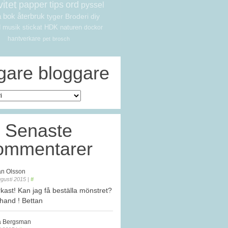
vitet
papper
tips
ord
pyssel
a
bok
återbruk
tyger
Broderi
diy
d
musik
stickat
HDK
naturen
dockor
hantverkare
pet
brosch
igare
bloggare
Senaste
ommentarer
an Olsson
gusti 2015
|
#
rkast! Kan jag få beställa mönstret?
rhand ! Bettan
a Bergsman