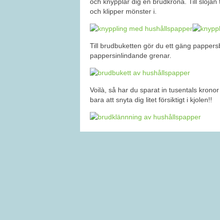
och knypplar dig en brudkrona. Till slöjan 
och klipper mönster i.
Till brudbuketten gör du ett gäng papper
pappersinlindande grenar.
Voilà, så har du sparat in tusentals krono
bara att snyta dig litet försiktigt i kjolen!!