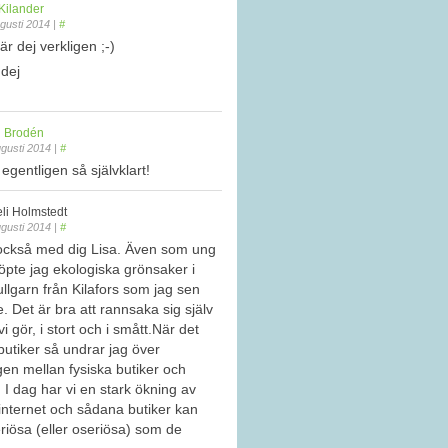
Kilander
gusti 2014
|
#
är dej verkligen ;-)
 dej
 Brodén
gusti 2014
|
#
 egentligen så självklart!
li Holmstedt
gusti 2014
|
#
 också med dig Lisa. Även som ung
köpte jag ekologiska grönsaker i
llgarn från Kilafors som jag sen
. Det är bra att rannsaka sig själv
i gör, i stort och i smått.När det
butiker så undrar jag över
en mellan fysiska butiker och
 I dag har vi en stark ökning av
internet och sådana butiker kan
eriösa (eller oseriösa) som de