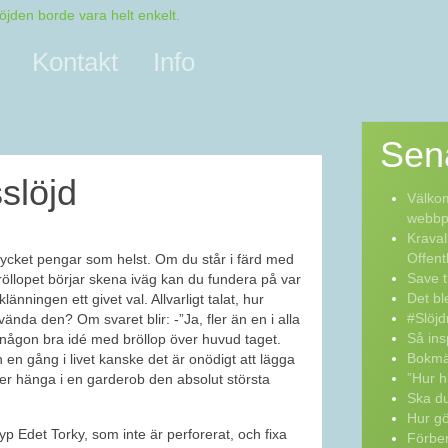
Kontakt
Info
Sen
slöjd
Välkom
webbpo
Kraval
Offent
 mycket pengar som helst. Om du står i färd med
Save t
bröllopet börjar skena iväg kan du fundera på var
Det bl
nningen ett givet val. Allvarligt talat, hur
#Slöjd
nda den? Om svaret blir: -”Ja, fler än en i alla
Så ins
 någon bra idé med bröllop över huvud taget.
Bokmä
n gång i livet kanske det är onödigt att lägga
”Hur h
 hänga i en garderob den absolut största
Ska du
Hur g
typ Edet Torky, som inte är perforerat, och fixa
Förber