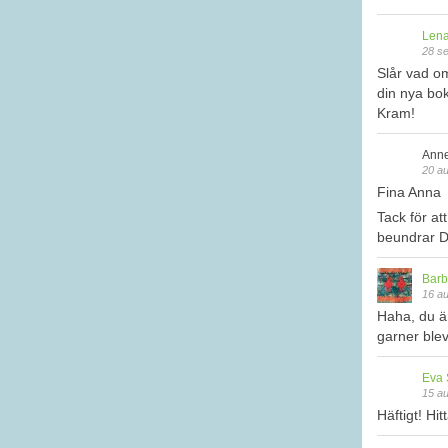
Lena
28 s
Slår vad o
din nya bok
Kram!
Anne
20 au
Fina Anna
Tack för at
beundrar D
Barb
16 au
Haha, du är
garner blev
Eva 
15 au
Häftigt! Hit