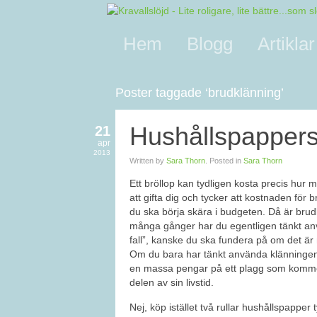
Hem
Blogg
Artiklar
Poster taggade ‘brudklänning’
Hushållspappers
21
apr
2013
Written by
Sara Thorn
. Posted in
Sara Thorn
Ett bröllop kan tydligen kosta precis hur
att gifta dig och tycker att kostnaden för 
du ska börja skära i budgeten. Då är brudklä
många gånger har du egentligen tänkt anvä
fall”, kanske du ska fundera på om det är
Om du bara har tänkt använda klänningen e
en massa pengar på ett plagg som kommer
delen av sin livstid.
Nej, köp istället två rullar hushållspapper 