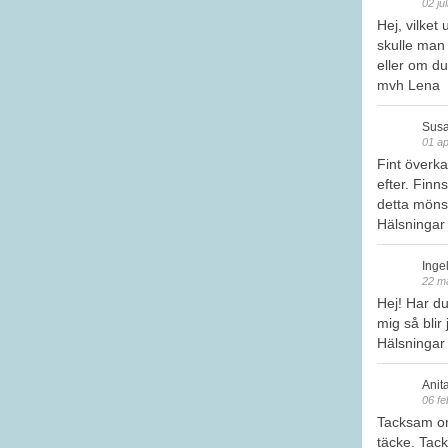
02 ju
Hej, vilket 
skulle man
eller om du
mvh Lena
Susa
01 ap
Fint överka
efter. Finns
detta möns
Hälsninga
Inge
22 m
Hej! Har du
mig så blir 
Hälsningar
Anit
06 fe
Tacksam om 
täcke. Tack