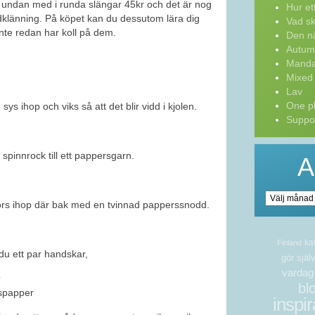
undan med i runda slängar 45kr och det är nog
Hur ett 
dklänning. På köpet kan du dessutom lära dig
Vad sk
nte redan har koll på dem.
Den nå
Autum
Manda
Mixed
Lav
One pl
s ihop och viks så att det blir vidd i kjolen.
Suppor
spinnrock till ett pappersgarn.
A
Arkiv
nörs ihop där bak med en tvinnad papperssnodd.
ka
Finland
 ett par handskar,
gör själ
vardag
bl
inspir