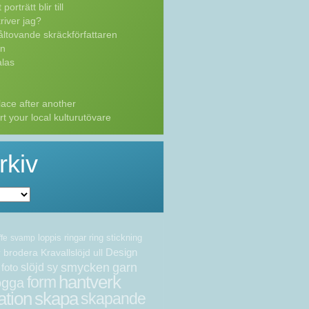
porträtt blir till
river jag?
ltovande skräckförfattaren
n
las
ace after another
t your local kulturutövare
rkiv
loppis
ringar
ring
stickning
ffe
svamp
Design
brodera
Kravallslöjd
ull
v
smycken
garn
foto
slöjd
sy
hantverk
form
ogga
ation
skapa
skapande