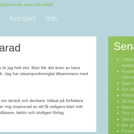
Kontakt
Info
Sen
arad
Välkom
webbpo
är jag helt slut. Man blir det även av bara
Kraval
folk. Jag har steampunkminglat tillsammans med
Offent
Save t
Det bl
#Slöjd
 om skräck och deckare, hälsat på författare
Så ins
 mig inspirerad av att få redigera klart mitt
Bokmä
tläsare, lektör och slutligen förlag.
”Hur h
Ska du
Hur g
Förber