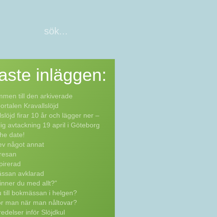
aste
inläggen:
men till den arkiverade
rtalen Kravallslöjd
lslöjd firar 10 år och lägger ner –
lig avtackning 19 april i Göteborg
he date!
ev något annat
resan
pirerad
ssan avklarad
inner du med allt?”
 till bokmässan i helgen?
ör man när man nåltovar?
edelser inför Slöjdkul