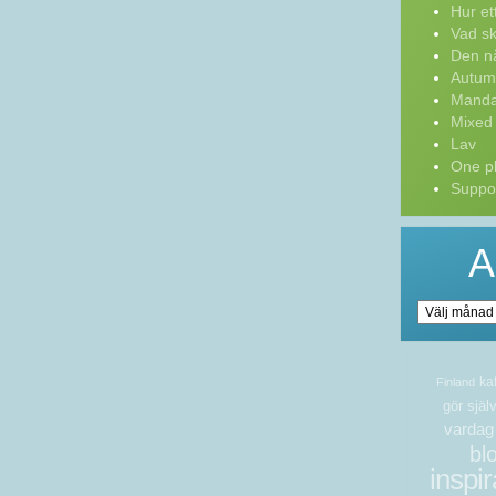
Hur ett 
Vad sk
Den nå
Autum
Manda
Mixed
Lav
One pl
Suppor
A
Arkiv
ka
Finland
gör själ
vardag
bl
inspir