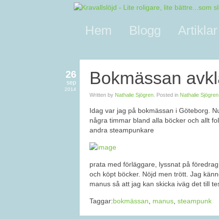
Hem
Blogg
Artiklar
Bokmässan avkl
26
sep
2014
Written by
Nathalie Sjögren
. Posted in
Nathalie Sjögren
Idag var jag på bokmässan i Göteborg. Nu 
några timmar bland alla böcker och allt 
andra steampunkare
prata med förläggare, lyssnat på föredrag
och köpt böcker. Nöjd men trött. Jag känner
manus så att jag kan skicka iväg det till tes
Taggar:
bokmässan
,
manus
,
steampunk