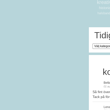
kreati
histori
halsban
Tid
Tidigare
bloggare
k
Bett
01 au
Så fint öve
Tack på fö
Len