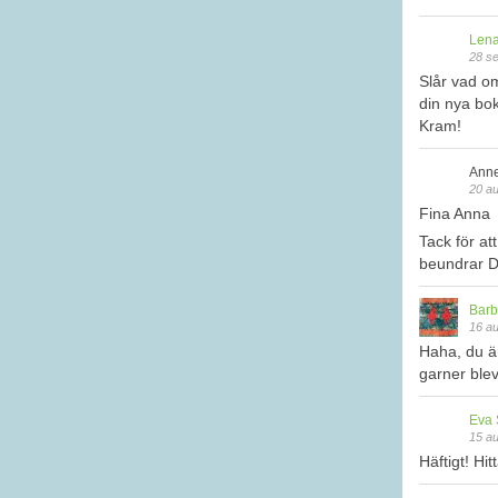
Lena
28 s
Slår vad o
din nya bok
Kram!
Anne
20 au
Fina Anna
Tack för at
beundrar D
Barb
16 au
Haha, du är
garner blev
Eva 
15 au
Häftigt! Hit