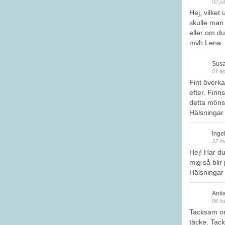
02 ju
Hej, vilket 
skulle man
eller om du
mvh Lena
Susa
01 ap
Fint överka
efter. Finns
detta möns
Hälsninga
Inge
22 m
Hej! Har du
mig så blir 
Hälsningar
Anit
06 fe
Tacksam om 
täcke. Tack