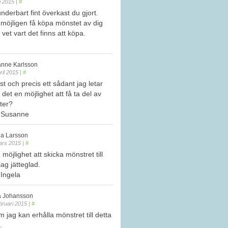
li 2015
|
#
underbart fint överkast du gjort.
 möjligen få köpa mönstet av dig
 vet vart det finns att köpa.
nne Karlsson
ril 2015
|
#
st och precis ett sådant jag letar
 det en möjlighet att få ta del av
ter?
r Susanne
la Larsson
ars 2015
|
#
 möjlighet att skicka mönstret till
jag jätteglad.
 Ingela
a Johansson
bruari 2015
|
#
jag kan erhålla mönstret till detta
.