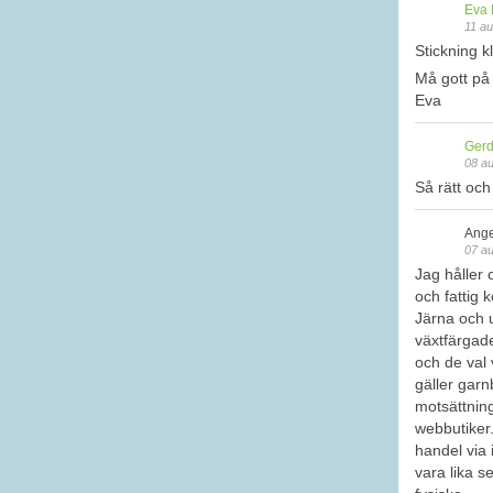
Eva 
11 au
Stickning kl
Må gott på
Eva
Gerd
08 au
Så rätt och
Ange
07 au
Jag håller
och fattig 
Järna och u
växtfärgade
och de val v
gäller garn
motsättning
webbutiker.
handel via 
vara lika s