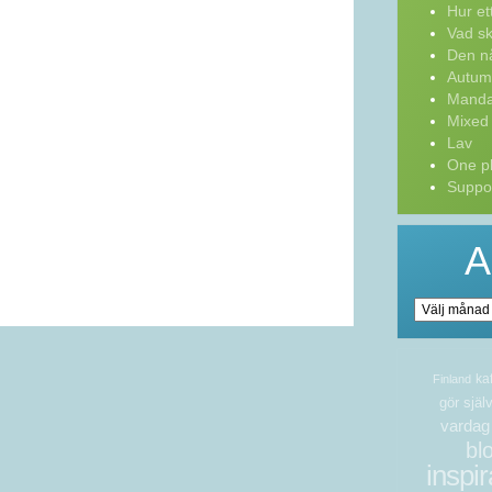
Hur ett 
Vad sk
Den nå
Autum
Manda
Mixed
Lav
One pl
Suppor
A
Arkiv
Läs
ka
Finland
mer
gör själ
vardag
bl
inspir