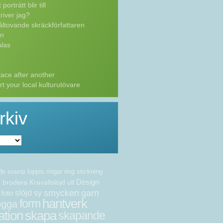
porträtt blir till
river jag?
ltovande skräckförfattaren
n
las
ace after another
t your local kulturutövare
rkiv
loppis
ringar
ring
stickning
ffe
svamp
Design
brodera
Kravallslöjd
ull
v
smycken
garn
foto
slöjd
sy
hantverk
form
ogga
ation
skapa
skapande