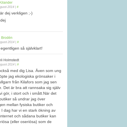
Kilander
gusti 2014
|
#
är dej verkligen ;-)
 dej
 Brodén
gusti 2014
|
#
 egentligen så självklart!
li Holmstedt
gusti 2014
|
#
 också med dig Lisa. Även som ung
köpte jag ekologiska grönsaker i
llgarn från Kilafors som jag sen
. Det är bra att rannsaka sig själv
i gör, i stort och i smått.När det
butiker så undrar jag över
en mellan fysiska butiker och
 I dag har vi en stark ökning av
internet och sådana butiker kan
eriösa (eller oseriösa) som de