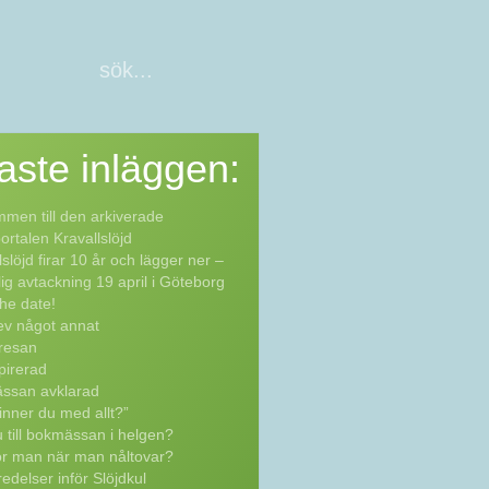
aste
inläggen:
men till den arkiverade
rtalen Kravallslöjd
lslöjd firar 10 år och lägger ner –
lig avtackning 19 april i Göteborg
he date!
ev något annat
resan
pirerad
ssan avklarad
inner du med allt?”
 till bokmässan i helgen?
ör man när man nåltovar?
edelser inför Slöjdkul