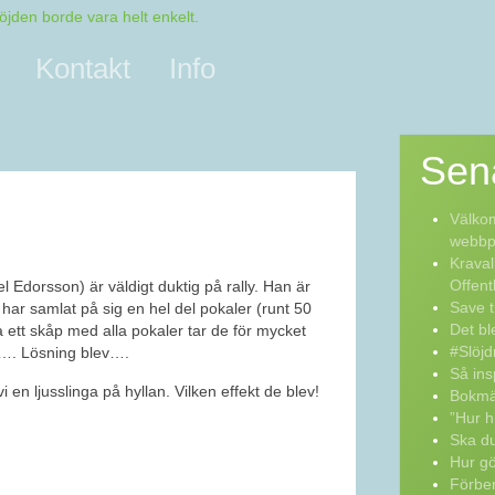
Kontakt
Info
Sen
Välkom
webbpo
Kraval
Offent
 Edorsson) är väldigt duktig på rally. Han är
Save t
 har samlat på sig en hel del pokaler (runt 50
Det bl
tt skåp med alla pokaler tar de för mycket
#Slöjd
a…. Lösning blev….
Så ins
 en ljusslinga på hyllan. Vilken effekt de blev!
Bokmä
”Hur h
Ska du
Hur g
Förber