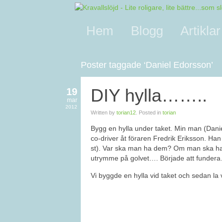
Hem
Blogg
Artiklar
Poster taggade ‘Daniel Edorsson’
DIY hylla……..
19
mar
2012
Written by
torian12
. Posted in
torian
Bygg en hylla under taket. Min man (Daniel
co-driver åt föraren Fredrik Eriksson. Han
st). Var ska man ha dem? Om man ska ha e
utrymme på golvet…. Började att funder
Vi byggde en hylla vid taket och sedan la vi