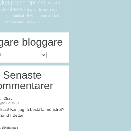
vitet
papper
tips
ord
pyssel
a
bok
återbruk
tyger
Broderi
diy
d
musik
stickat
HDK
naturen
dockor
hantverkare
pet
brosch
igare
bloggare
Senaste
ommentarer
an Olsson
gusti 2015
|
#
rkast! Kan jag få beställa mönstret?
rhand ! Bettan
a Bergsman