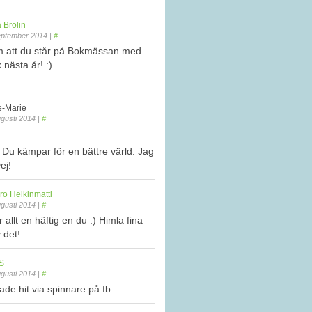
 Brolin
eptember 2014
|
#
m att du står på Bokmässan med
 nästa år! :)
-Marie
gusti 2014
|
#
t Du kämpar för en bättre värld. Jag
ej!
ro Heikinmatti
gusti 2014
|
#
 allt en häftig en du :) Himla fina
 det!
S
gusti 2014
|
#
tade hit via spinnare på fb.