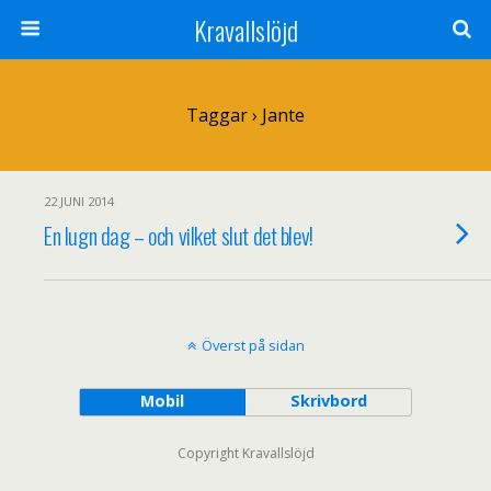
Kravallslöjd
Taggar › Jante
22 JUNI 2014
En lugn dag – och vilket slut det blev!
Överst på sidan
Mobil
Skrivbord
Copyright Kravallslöjd