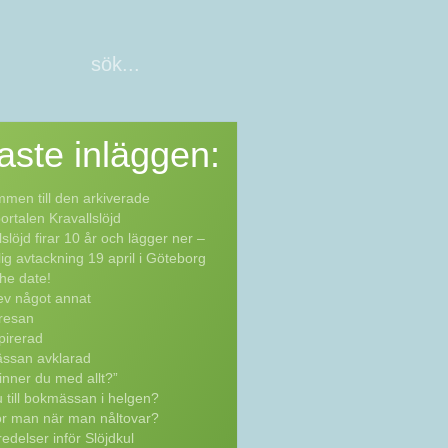
aste
inläggen:
men till den arkiverade
rtalen Kravallslöjd
lslöjd firar 10 år och lägger ner –
lig avtackning 19 april i Göteborg
he date!
ev något annat
resan
pirerad
ssan avklarad
inner du med allt?”
 till bokmässan i helgen?
ör man när man nåltovar?
edelser inför Slöjdkul