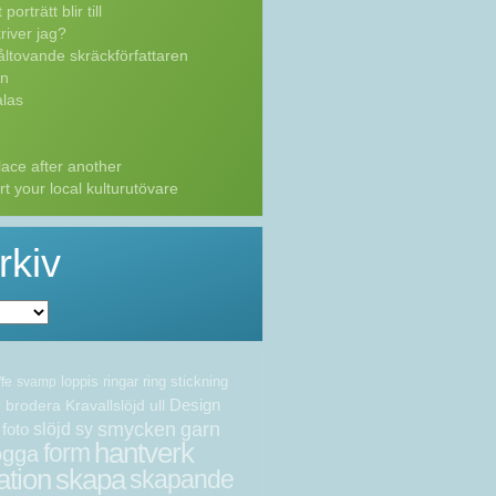
porträtt blir till
river jag?
ltovande skräckförfattaren
n
las
ace after another
t your local kulturutövare
rkiv
loppis
ringar
ring
stickning
ffe
svamp
Design
brodera
Kravallslöjd
ull
v
smycken
garn
foto
slöjd
sy
hantverk
form
ogga
ation
skapa
skapande