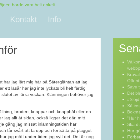
Kontakt
Info
Sen
nför
Välkom
webbpo
Kraval
Offent
 har jag lärt mig här på Sätergläntan att jag
Save t
r ett läsår har jag inte lyckats bli helt färdig
Det bl
 slutet av förra veckan. Klänningen behöver jag
#Slöjd
Så ins
ållning, broderi, knappar och knapphål eller en
Bokmä
jag allt åt sidan, också ligger det där, mitt
”Hur h
rje gång jag missat inlämningstiden har
Ska du
och får svårt att ta upp och fortsätta på plagget
Hur g
hur jag mått under tiden jag sytt det. Det är nog
Förber