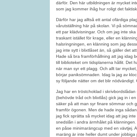
därför. Den här utbildningen är mycket int
som jag kommer ihåg hur roligt det faktiskt
Därför har jag alltså ett antal ofärdiga pl
vårutställning här på skolan. Vi på sömna
ett par klädvisningar. Och om jag inte s
traskant istället för krage, eller en klän
halsringningen, en klänning som jag dess
jag inte sytt i blixtlåset än, så gäller det a
Hade så bra framförhållning att jag idag bo
till biblioteket om tidsplanerna hållit. Det
när man syr ett plagg. Och allt tar mycket
börjar paniksömnaden. Idag la jag av klockan
sy följande nätter om det blir nödvändigt. 
Jag har en tröstchoklad i skrivbordslådan
(behövde tråd och blixtlås) gick jag in i e
säker på att man syr finare sömmar och g
framför ögonen. Men de hade inga sådan
jag fick sprätta så mycket idag att jag int
snedslån i andra ärmhålet på klänningen.
en påse minimarängcup med en vävtjej. At
maräng är inte heller dumt under jobbiga