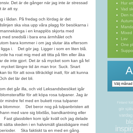
ensiv. Det är de gånger när jag inte är stressad
Hur ett 
 är att sy.
Vad sk
Den nå
agg i lådan. På fredag och lördag är det
Autum
dslinjen ska visa upp våra plagg för besökarna i
Manda
ka mannekänga i en knapplös skjorta med
Mixed
ning med snedslå i bara ena ärmhålet och
Lav
utom bara kommer i om jag slutar äta eftersom
One pl
tt ligga i. Det gör jag. Ligger i som en liten blå.
Suppor
rde ha roat mig med att titta på film eller åka
 har de inte gjort. Det är så mycket som kan gå fel
, mycket längre tid än man tror. Suck. Snart
A
 tio för att sova tillräckligt inatt, för att kunna
Och det lär det bli.
Arkiv
 om det går illa, och vid Leksandsbesöket igår
n blomsteraffär för att köpa rosa tulpaner. Jag är
ör mindre fel med en bukett rosa tulpaner
ka
Finland
a blommor. Det beror nog på tulpanbristen att
gör själ
e hann med vare sig blixtlås, bandkantning eller
vardag
 Fast glassbilen kom igår kväll och jag delade
bl
t sätta skeden i en halvsmält glassbägare med
inspir
 perioder. Ska faktiskt ta en med en gång.