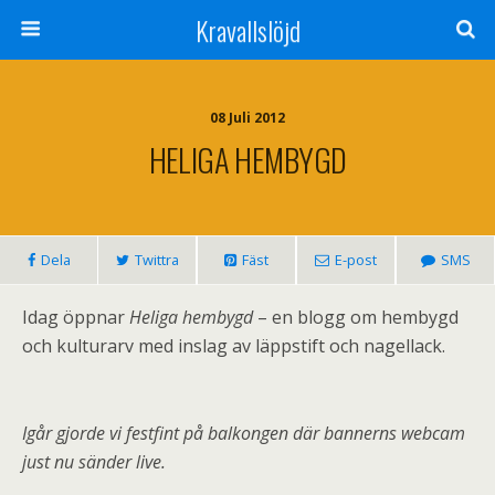
Kravallslöjd
08 Juli 2012
HELIGA HEMBYGD
Dela
Twittra
Fäst
E-post
SMS
Idag öppnar
Heliga hembygd
– en blogg om hembygd
och kulturarv med inslag av läppstift och nagellack.
Igår gjorde vi festfint på balkongen där bannerns webcam
just nu sänder live.