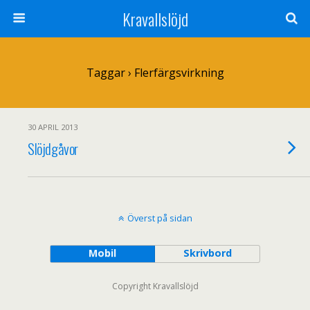
Kravallslöjd
Taggar › Flerfärgsvirkning
30 APRIL 2013
Slöjdgåvor
Överst på sidan
Mobil
Skrivbord
Copyright Kravallslöjd