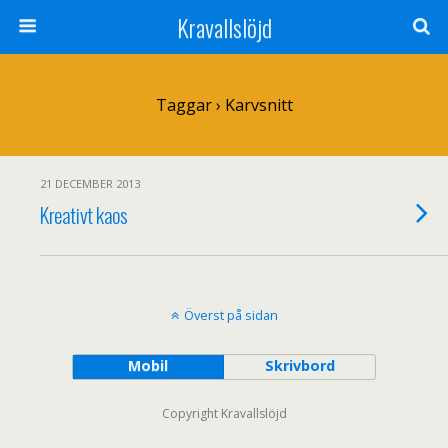
Kravallslöjd
Taggar › Karvsnitt
21 DECEMBER 2013
Kreativt kaos
Överst på sidan
Mobil
Skrivbord
Copyright Kravallslöjd