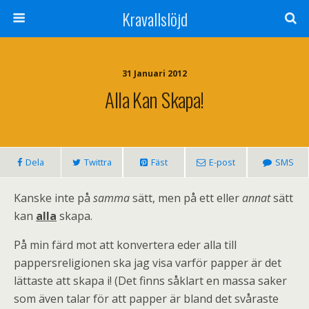
Kravallslöjd
31 Januari 2012
Alla Kan Skapa!
Dela
Twittra
Fäst
E-post
SMS
Kanske inte på
samma
sätt, men på ett eller
annat
sätt
kan
alla
skapa.
På min färd mot att konvertera eder alla till
pappersreligionen ska jag visa varför papper är det
lättaste att skapa i! (Det finns såklart en massa saker
som även talar för att papper är bland det svåraste