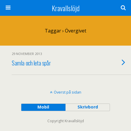
Kravallslöjd
Taggar › Övergivet
29 NOVEMBER 2013
Samla och leta spår
Överst på sidan
Mobil
Skrivbord
Copyright Kravallslöjd