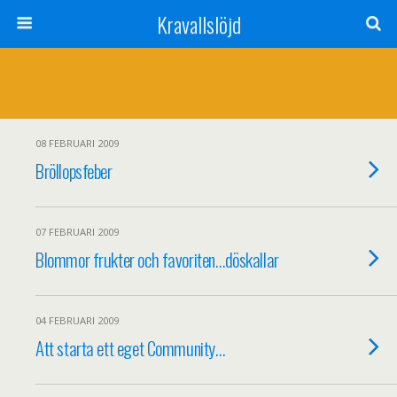
Kravallslöjd
08 FEBRUARI 2009
Bröllopsfeber
07 FEBRUARI 2009
Blommor frukter och favoriten…döskallar
04 FEBRUARI 2009
Att starta ett eget Community…