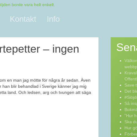
Kontakt
Info
Sen
tepetter – ingen
Välkom
webbpo
Kraval
Offent
r om en man jag mötte för några år sedan. Även
Save t
r han blir behandlad i Sverige känner jag mig
Det bl
etta land. Och ledsen, arg och tvungen att säga
#Slöjd
Så ins
Bokmä
”Hur h
Ska du
Hur g
Förber