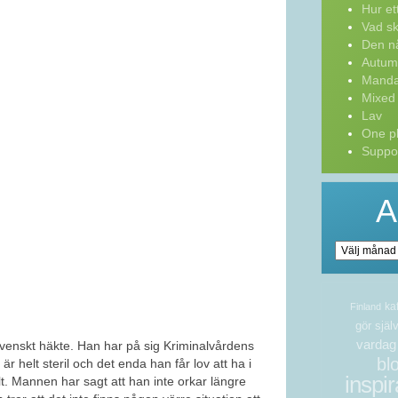
Hur ett 
Vad sk
Den nå
Autum
Manda
Mixed
Lav
One pl
Suppor
A
Arkiv
ka
Finland
gör själ
vardag
 svenskt häkte. Han har på sig Kriminalvårdens
bl
är helt steril och det enda han får lov att ha i
inspir
lt. Mannen har sagt att han inte orkar längre