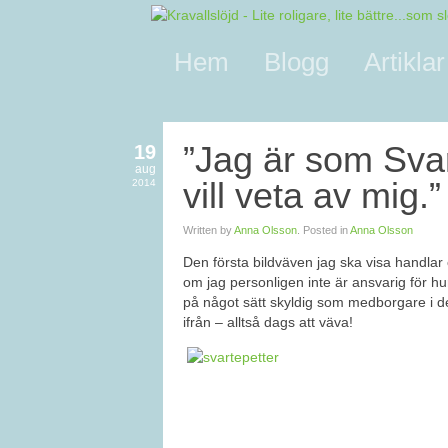
Hem
Blogg
Artiklar
”Jag är som Svar
19
aug
vill veta av mig.”
2014
Written by
Anna Olsson
. Posted in
Anna Olsson
Den första bildväven jag ska visa handla
om jag personligen inte är ansvarig för hu
på något sätt skyldig som medborgare i d
ifrån – alltså dags att väva!