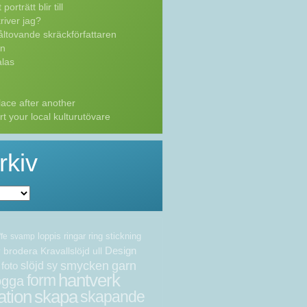
porträtt blir till
river jag?
ltovande skräckförfattaren
n
las
ace after another
t your local kulturutövare
rkiv
loppis
ringar
ring
stickning
ffe
svamp
Design
brodera
Kravallslöjd
ull
v
smycken
garn
foto
slöjd
sy
hantverk
form
ogga
ation
skapa
skapande