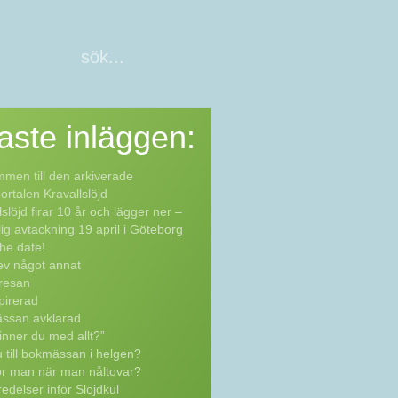
aste
inläggen:
men till den arkiverade
rtalen Kravallslöjd
lslöjd firar 10 år och lägger ner –
lig avtackning 19 april i Göteborg
he date!
ev något annat
resan
pirerad
ssan avklarad
inner du med allt?”
 till bokmässan i helgen?
ör man när man nåltovar?
edelser inför Slöjdkul