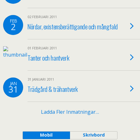
02 FEBRUARI 2011
FEB
2
Nördar, existensberättigande och mångfald
01 FEBRUARI 2011
Tanter och hantverk
31 JANUARI 2011
JAN
31
Trädgård & trähantverk
Ladda Fler Inmatningar…
Mobil
Skrivbord